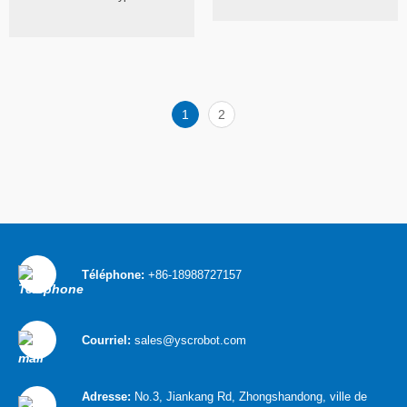
1
2
Téléphone:
+86-18988727157
Courriel:
sales@yscrobot.com
Adresse:
No.3, Jiankang Rd, Zhongshandong, ville de