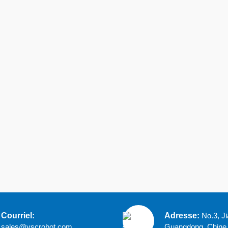
Courriel:
Adresse:
No.3, J
sales@yscrobot.com
Guangdong, Chine