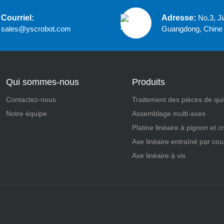
Courriel:
Adresse:
No.3, J
sales@yscrobot.com
Guangdong, Chine
Qui sommes-nous
Produits
Contactez-nous
Traitement des pièces de quin
Notre équipe
Assemblage multi-axes
Platine linéaire à pignon et c
Axe linéaire entraîné par cou
Axe linéaire à vis